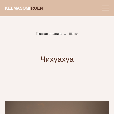
KELMASOMIㅤ
RUㅤ
EN
Главная страница
→
Щенки
Чихуахуа