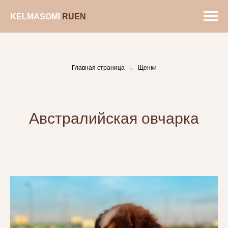
KELMASOMIㅤ
RUㅤ
EN
Главная страница
→
Щенки
Австралийская овчарка