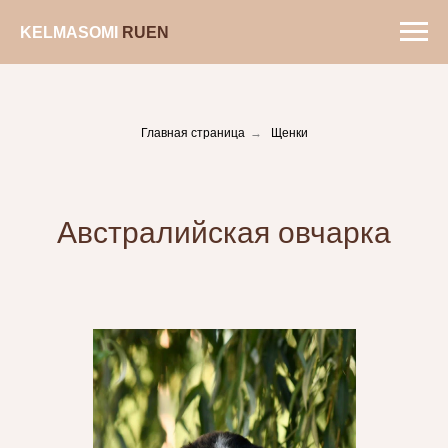
KELMASOMIㅤ
RUㅤ
EN
Главная страница
→
Щенки
Австралийская овчарка