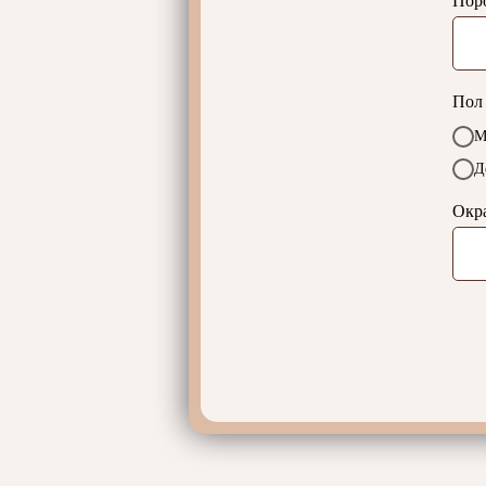
Пор
Пол
М
Д
Окр